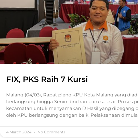
FIX, PKS Raih 7 Kursi
Malang (04/03), Rapat pleno KPU Kota Malang yang diada
berlangsung hingga Senin dini hari baru selesai. Proses 
kecamatan untuk menyamakan D Hasil yang dipegang ole
oleh KPU berlangsung dengan baik. Pelaksanaan dimul
4 March 2024
No Comments