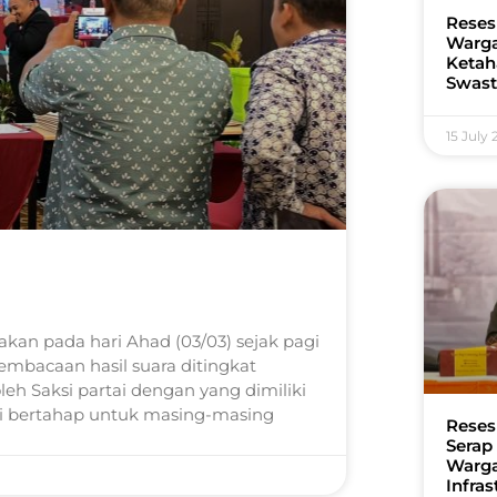
Reses
Warga
Ketah
Swast
15 July
kan pada hari Ahad (03/03) sejak pagi
pembacaan hasil suara ditingkat
h Saksi partai dengan yang dimiliki
ai bertahap untuk masing-masing
Reses
Serap
Warga
Infra