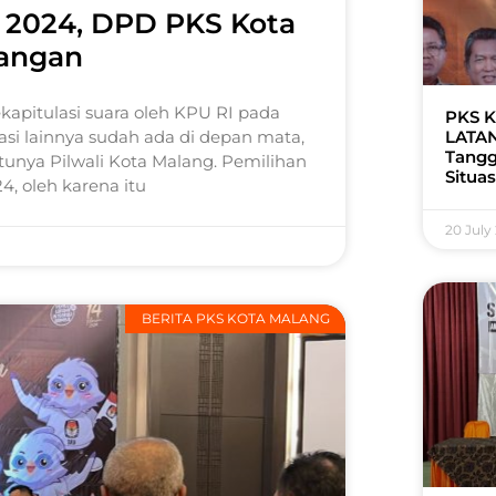
g 2024, DPD PKS Kota
nangan
kapitulasi suara oleh KPU RI pada
PKS K
si lainnya sudah ada di depan mata,
LATAN
Tangg
tunya Pilwali Kota Malang. Pemilihan
Situas
, oleh karena itu
20 July
BERITA PKS KOTA MALANG