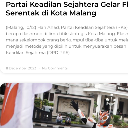
Partai Keadilan Sejahtera Gela
Serentak di Kota Malang
(Malang, 10/12) Hari Ahad, Partai Keadilan Sejahtera (P
berupa flashmob di lima titik strategis Kota Malang. Fl
mana sekelompok orang berkumpul tiba-tiba untuk melak
menjadi metode yang dipilih untuk menyuarakan pesan p
Keadilan Sejahtera (DPD PKS)
11 December 2023
No Comments