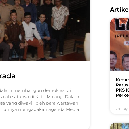
Artike
kada
Kemer
Ratus
PKS K
or dalam membangun demokrasi di
Perk
 salah satunya di Kota Malang. Dalam
 yang diwakili oleh para wartawan
 tahunnya mengadakan agenda Media
20 July