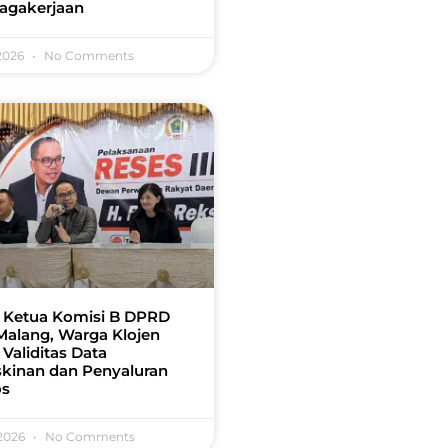
agakerjaan
 2026
No Comments
 Ketua Komisi B DPRD
Malang, Warga Klojen
 Validitas Data
kinan dan Penyaluran
os
 2026
No Comments