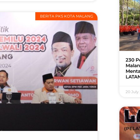
BERITA PKS KOTA MALANG
230 P
Malan
Menta
LATAN
20 July