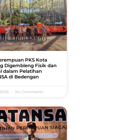
erempuan PKS Kota
g Digembleng Fisik dan
l dalam Pelatihan
SA di Bedengan
 2026
No Comments