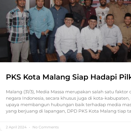
PKS Kota Malang Siap Hadapi Pil
Malang (31/3), Media Massa merupakan salah satu fakt
negara Indonesia, secara khusus juga di kota-kabupaten,
upaya membangun hubungan baik terhadap media massa
yang berjuang di lapangan, DPD PKS Kota Malang tiap
2 April 2024
No Comments