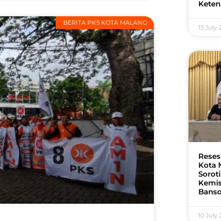
Keten
BERITA PKS KOTA MALANG
13 July
Reses
Kota 
Soroti
Kemis
Bans
10 July