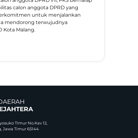
calon anggota DPRD ini, PKS berharap
ilitas calon anggota DPRD yang
a berkomitmen untuk menjalankan
serta mendorong terwujudnya
D Kota Malang.
DAERAH
SEJAHTERA
yosuko Timur No.Kav 12,
, Jawa Timur 65144