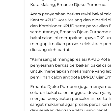
Kota Malang, Ernanto Djoko Purnomo.
Acara penyerahan berkas revisi bakal c
Kantor KPUD Kota Malang dan dihadiri o
dan Komisioner KPUD serta perwakilan
sambutannya, Ernanto Djoko Purnomo m
bakal calon ini merupakan upaya PKS u
mengoptimalkan proses seleksi dan pe
diusung oleh partai.
“Kami sangat mengapresiasi KPUD Kota
penyerahan berkas perbaikan bakal cal
untuk menerapkan mekanisme yang lebih 
pemilihan calon anggota DPRD,” ujar E
Ernanto Djoko Purnomo juga menyampai
seluruh bakal calon anggota dewan yang
menjadi persyaratan pencalonan, serta
sangat maksimal agar proses perbaikan
diselesaikan dengan waktu yang tepat.