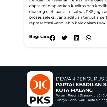
Dengan penyerahan berkas revisi bakal 
dapat meningkatkan kualitas dan kredib
diusung oleh partai tersebut. PKS jug
proses seleksi yang adil dan terbuka, 
representasi yang lebih baik dalam DPR
Bagikan:
DEWAN PENGURUS 
PARTAI KEADILAN 
KOTA MALANG
Perum, Pesona Sigura-gura Jl. Jo
Dinoyo, Lowokwaru, Kota Malang