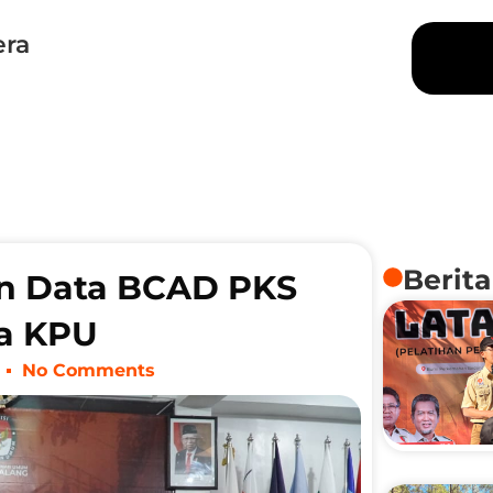
era
Berita
an Data BCAD PKS
ma KPU
No Comments