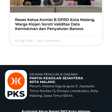
Reses Ketua Komisi B DPRD Kota Malang,
Warga Klojen Soroti Validitas Data
Kemiskinan dan Penyaluran Bansos
10 July 2026
No Comments
DEWAN PENGURUS DAERAH
PARTAI KEADILAN SEJAHTERA
KOTA MALANG
Perum, Pesona Sigura-gura Jl. Joyosuko
Timur No.Kav 12, Dinoyo, Lowokwaru, Kota
Malang, Jawa Timur 65144
Kunjungi Akun Resmi PKS Kota Malang