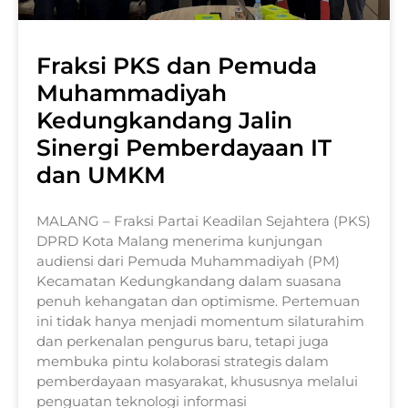
Fraksi PKS dan Pemuda
Muhammadiyah
Kedungkandang Jalin
Sinergi Pemberdayaan IT
dan UMKM
MALANG – Fraksi Partai Keadilan Sejahtera (PKS)
DPRD Kota Malang menerima kunjungan
audiensi dari Pemuda Muhammadiyah (PM)
Kecamatan Kedungkandang dalam suasana
penuh kehangatan dan optimisme. Pertemuan
ini tidak hanya menjadi momentum silaturahim
dan perkenalan pengurus baru, tetapi juga
membuka pintu kolaborasi strategis dalam
pemberdayaan masyarakat, khususnya melalui
penguatan teknologi informasi