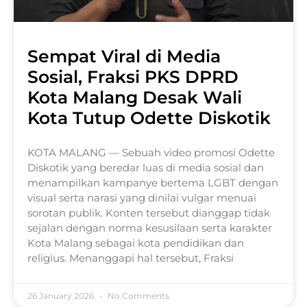
Sempat Viral di Media
Sosial, Fraksi PKS DPRD
Kota Malang Desak Wali
Kota Tutup Odette Diskotik
KOTA MALANG — Sebuah video promosi Odette
Diskotik yang beredar luas di media sosial dan
menampilkan kampanye bertema LGBT dengan
visual serta narasi yang dinilai vulgar menuai
sorotan publik. Konten tersebut dianggap tidak
sejalan dengan norma kesusilaan serta karakter
Kota Malang sebagai kota pendidikan dan
religius. Menanggapi hal tersebut, Fraksi
26 January 2026
No Comments