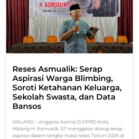
Reses Asmualik: Serap
Aspirasi Warga Blimbing,
Soroti Ketahanan Keluarga,
Sekolah Swasta, dan Data
Bansos
MALANG – Anggota Komisi D DPRD Kota
Malang H. Asmualik, ST menggelar dialog serap
aspirasi dalam rangka masa reses Tahun 2026 di