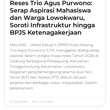
Reses Trio Agus Purwono:
Serap Aspirasi Mahasiswa
dan Warga Lowokwaru,
Soroti Infrastruktur hingga
BPJS Ketenagakerjaan
MALANG – Wakil Ketua II DPRD Kota Malang,
Trio Agus Purwono, S.TP, menggelar dialog serap
aspirasi dalam rangka masa reses Tahun 2026 di
Gedung Serbaguna Pohpayung, Kelurahan
Tunggulwulung, Kecamatan Lowokwaru.
Kegiatan yang berlangsung selama dua hari,
Senin (6/7) dan Selasa (7/7), diikuti ratusan
peserta dari berbagai unsur masyarakat. Dalam
pelaksanaan
13 July 2026
No Comments