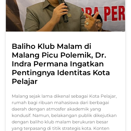
Baliho Klub Malam di
Malang Picu Polemik, Dr.
Indra Permana Ingatkan
Pentingnya Identitas Kota
Pelajar
Malang sejak lama dikenal sebagai Kota Pelajar,
rumah bagi ribuan mahasiswa dari berbagai
daerah dengan atmosfer akademik yang
kondusif. Namun, belakangan publik dikejutkan
dengan baliho klub malam berukuran besar
yang terpasang di titik strategis kota. Konten