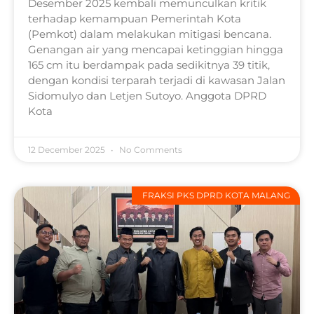
Desember 2025 kembali memunculkan kritik
terhadap kemampuan Pemerintah Kota
(Pemkot) dalam melakukan mitigasi bencana.
Genangan air yang mencapai ketinggian hingga
165 cm itu berdampak pada sedikitnya 39 titik,
dengan kondisi terparah terjadi di kawasan Jalan
Sidomulyo dan Letjen Sutoyo. Anggota DPRD
Kota
12 December 2025
No Comments
FRAKSI PKS DPRD KOTA MALANG