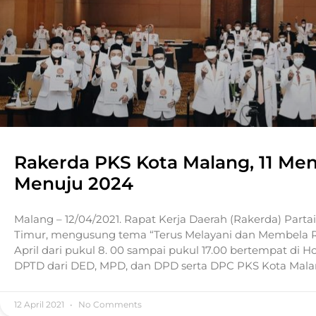
Rakerda PKS Kota Malang, 11 Men
Menuju 2024
Malang – 12/04/2021. Rapat Kerja Daerah (Rakerda) Parta
Timur, mengusung tema “Terus Melayani dan Membela Ra
April dari pukul 8. 00 sampai pukul 17.00 bertempat di H
DPTD dari DED, MPD, dan DPD serta DPC PKS Kota Mala
12 April 2021
No Comments