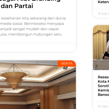
Keten
dan Partai
13 July
s keseharian kita sekarang dari dunia
 media sosial. Berinteraksi menyapa
menjadi sangat mudah dan cepat.
anusia, membangun hubungan satu
BERITA
Reses
Kota 
Soroti
Kemis
Bans
10 July