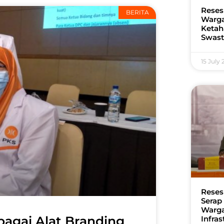
Reses
BERITA
Warga
Ketah
Swast
15 July
Reses
Serap
Warga
bagai Alat Branding
Infra