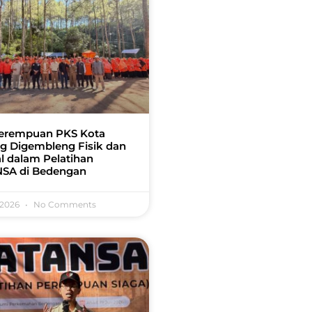
erempuan PKS Kota
g Digembleng Fisik dan
l dalam Pelatihan
SA di Bedengan
 2026
No Comments