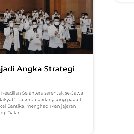
jadi Angka Strategi
i Keadilan Sejahtera serentak se-Jawa
kyat”. Rakerda berlangsung pada 11
otel Santika, menghadirkan jajaran
ng. Dalam