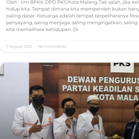
Oleh : tim BPKK DPD PKS Kota Malang Tak salah, jika k
hidup kita. Tempat dimana kita memperoleh bukan hany
paling dasar. Keluarga adalah tempat terpeliharanya fitr
penyayang, saling menjaga, saling mengingatkan, salin
kita memelihara kehidupan. Di
7 August 2021
No Comments