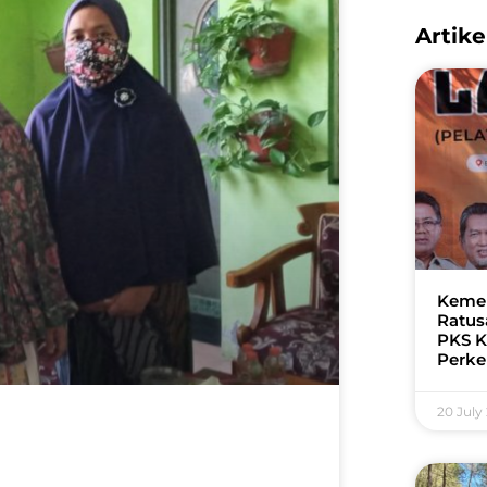
Artike
Kemer
Ratus
PKS K
Perk
20 July