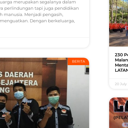
eluarga merupakan segalanya dalam
a perlindungan tapi juga pendidikan
ah manusia. Menjadi pengasih,
g menguatkan. Dengan berkeluarga,
230 P
Malan
BERITA
Menta
LATAN
20 July