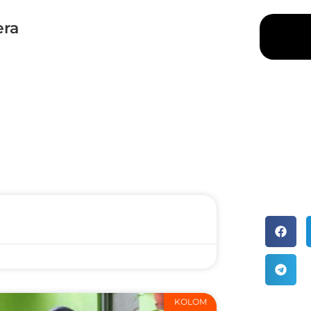
era
KOLOM