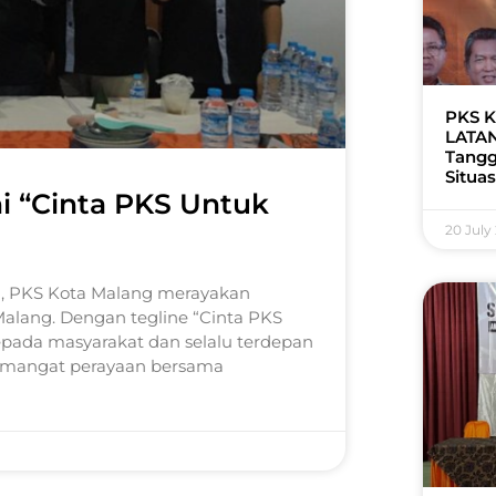
PKS K
LATAN
Tangg
Situas
ni “Cinta PKS Untuk
20 July
ril, PKS Kota Malang merayakan
 Malang. Dengan tegline “Cinta PKS
epada masyarakat dan selalu terdepan
semangat perayaan bersama