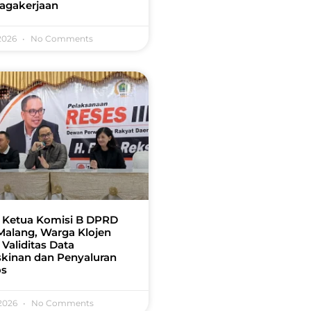
agakerjaan
 2026
No Comments
 Ketua Komisi B DPRD
Malang, Warga Klojen
 Validitas Data
kinan dan Penyaluran
os
 2026
No Comments