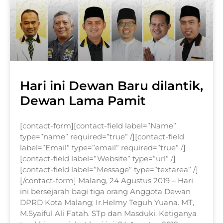
Hari ini Dewan Baru dilantik,
Dewan Lama Pamit
[contact-form][contact-field label=”Name”
type=”name” required=”true” /][contact-field
label=”Email” type=”email” required=”true” /]
[contact-field label=”Website” type=”url” /]
[contact-field label=”Message” type=”textarea” /]
[/contact-form] Malang, 24 Agustus 2019 – Hari
ini bersejarah bagi tiga orang Anggota Dewan
DPRD Kota Malang; Ir.Helmy Teguh Yuana. MT,
M.Syaiful Ali Fatah. STp dan Masduki. Ketiganya