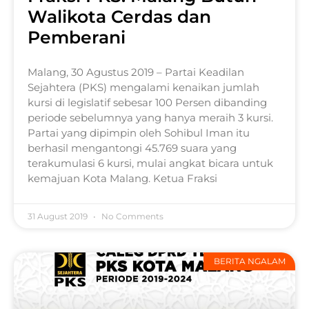
Walikota Cerdas dan
Pemberani
Malang, 30 Agustus 2019 – Partai Keadilan
Sejahtera (PKS) mengalami kenaikan jumlah
kursi di legislatif sebesar 100 Persen dibanding
periode sebelumnya yang hanya meraih 3 kursi.
Partai yang dipimpin oleh Sohibul Iman itu
berhasil mengantongi 45.769 suara yang
terakumulasi 6 kursi, mulai angkat bicara untuk
kemajuan Kota Malang. Ketua Fraksi
31 August 2019
No Comments
BERITA NGALAM