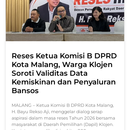
Reses Ketua Komisi B DPRD
Kota Malang, Warga Klojen
Soroti Validitas Data
Kemiskinan dan Penyaluran
Bansos
MALANG – Ketua Komisi B DPRD Kota Malang,
H. Bayu Rekso Aji, menggelar dialog serap
aspirasi dalam masa reses Tahun 2026 bersama
masyarakat di Daerah Pemilihan (Dapil) Klojen.