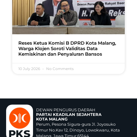
Reses Ketua Komisi B DPRD Kota Malang,
Warga Klojen Soroti Validitas Data
Kemiskinan dan Penyaluran Bansos
10 July 2026
No Comments
DEWAN PENGURUS DAERAH
PARTAI KEADILAN SEJAHTERA
KOTA MALANG
Perum, Pesona Sigura-gura Jl. Joyosuko
Timur No.Kav 12, Dinoyo, Lowokwaru, Kota
Malang, Jawa Timur 65144