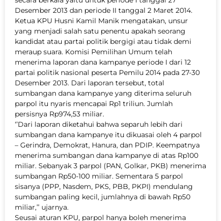
secara berkala yaitu untuk periode I tanggal 27
Desember 2013 dan periode II tanggal 2 Maret 2014.
Ketua KPU Husni Kamil Manik mengatakan, unsur
yang menjadi salah satu penentu apakah seorang
kandidat atau partai politik bergigi atau tidak demi
meraup suara. Komisi Pemilihan Umum telah
menerima laporan dana kampanye periode I dari 12
partai politik nasional peserta Pemilu 2014 pada 27-30
Desember 2013. Dari laporan tersebut, total
sumbangan dana kampanye yang diterima seluruh
parpol itu nyaris mencapai Rp1 triliun. Jumlah
persisnya Rp974,53 miliar.
‘’Dari laporan diketahui bahwa separuh lebih dari
sumbangan dana kampanye itu dikuasai oleh 4 parpol
– Gerindra, Demokrat, Hanura, dan PDIP. Keempatnya
menerima sumbangan dana kampanye di atas Rp100
miliar. Sebanyak 3 parpol (PAN, Golkar, PKB) menerima
sumbangan Rp50-100 miliar. Sementara 5 parpol
sisanya (PPP, Nasdem, PKS, PBB, PKPI) mendulang
sumbangan paling kecil, jumlahnya di bawah Rp50
miliar,’’ ujarnya.
Seusai aturan KPU, parpol hanya boleh menerima