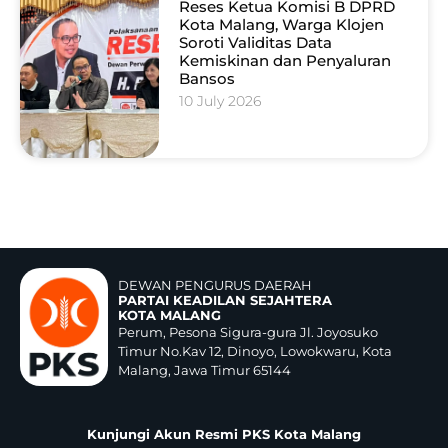
Reses Ketua Komisi B DPRD
Kota Malang, Warga Klojen
Soroti Validitas Data
Kemiskinan dan Penyaluran
Bansos
10 July 2026
DEWAN PENGURUS DAERAH
PARTAI KEADILAN SEJAHTERA
KOTA MALANG
Perum, Pesona Sigura-gura Jl. Joyosuko
Timur No.Kav 12, Dinoyo, Lowokwaru, Kota
Malang, Jawa Timur 65144
Kunjungi Akun Resmi PKS Kota Malang