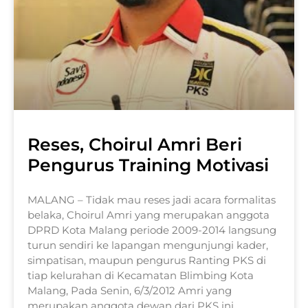
Reses, Choirul Amri Beri
Pengurus Training Motivasi
MALANG – Tidak mau reses jadi acara formalitas
belaka, Choirul Amri yang merupakan anggota
DPRD Kota Malang periode 2009-2014 langsung
turun sendiri ke lapangan mengunjungi kader,
simpatisan, maupun pengurus Ranting PKS di
tiap kelurahan di Kecamatan Blimbing Kota
Malang, Pada Senin, 6/3/2012 Amri yang
merupakan anggota dewan dari PKS ini