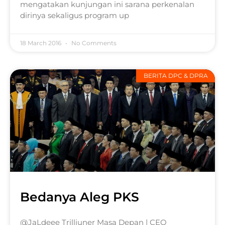
mengatakan kunjungan ini sarana perkenalan
dirinya sekaligus program up
18 March 2016
No Comments
BERITA DPC & DPRA
Bedanya Aleg PKS
@JaLdeee Trilliuner Masa Depan | CEO