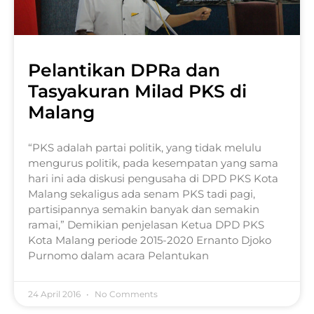
Pelantikan DPRa dan
Tasyakuran Milad PKS di
Malang
“PKS adalah partai politik, yang tidak melulu
mengurus politik, pada kesempatan yang sama
hari ini ada diskusi pengusaha di DPD PKS Kota
Malang sekaligus ada senam PKS tadi pagi,
partisipannya semakin banyak dan semakin
ramai,” Demikian penjelasan Ketua DPD PKS
Kota Malang periode 2015-2020 Ernanto Djoko
Purnomo dalam acara Pelantukan
24 April 2016
No Comments