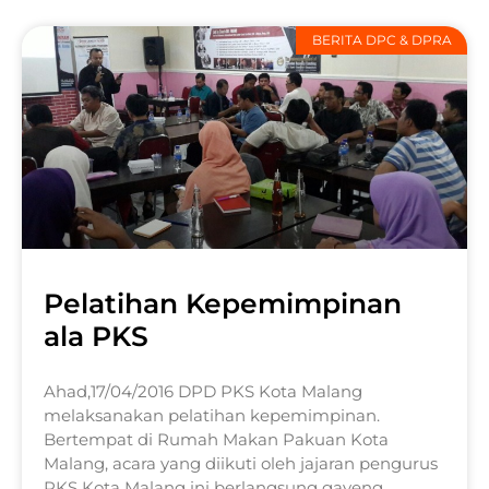
BERITA DPC & DPRA
Pelatihan Kepemimpinan
ala PKS
Ahad,17/04/2016 DPD PKS Kota Malang
melaksanakan pelatihan kepemimpinan.
Bertempat di Rumah Makan Pakuan Kota
Malang, acara yang diikuti oleh jajaran pengurus
PKS Kota Malang ini berlangsung gayeng.