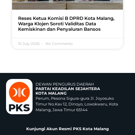
Reses Ketua Komisi B DPRD Kota Malang,
Warga Klojen Soroti Validitas Data
Kemiskinan dan Penyaluran Bansos
10 July 2026
No Comments
DEWAN PENGURUS DAERAH
PARTAI KEADILAN SEJAHTERA
KOTA MALANG
Perum, Pesona Sigura-gura Jl. Joyosuko
Timur No.Kav 12, Dinoyo, Lowokwaru, Kota
Malang, Jawa Timur 65144
Kunjungi Akun Resmi PKS Kota Malang