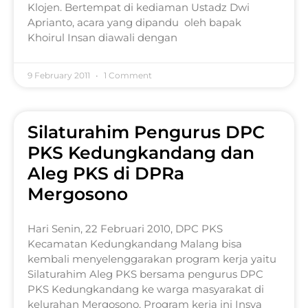
Klojen. Bertempat di kediaman Ustadz Dwi
Aprianto, acara yang dipandu oleh bapak
Khoirul Insan diawali dengan
9 February 2011
1 Comment
Silaturahim Pengurus DPC
PKS Kedungkandang dan
Aleg PKS di DPRa
Mergosono
Hari Senin, 22 Februari 2010, DPC PKS
Kecamatan Kedungkandang Malang bisa
kembali menyelenggarakan program kerja yaitu
Silaturahim Aleg PKS bersama pengurus DPC
PKS Kedungkandang ke warga masyarakat di
kelurahan Mergosono. Program kerja ini Insya