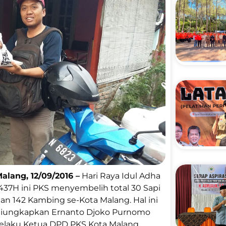
alang, 12/09/2016 –
Hari Raya Idul Adha
437H ini PKS menyembelih total 30 Sapi
an 142 Kambing se-Kota Malang. Hal ini
iungkapkan Ernanto Djoko Purnomo
elaku Ketua DPD PKS Kota Malang.