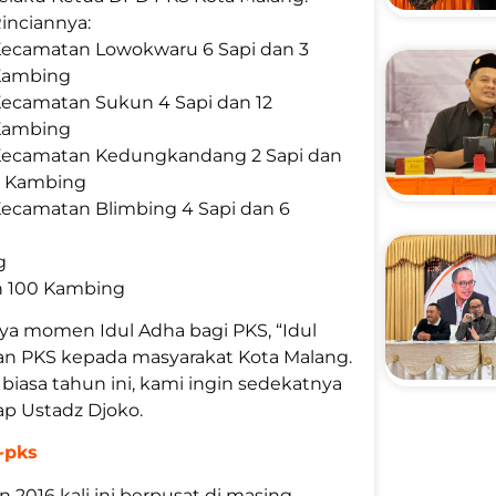
inciannya:
ecamatan Lowokwaru 6 Sapi dan 3
Kambing
ecamatan Sukun 4 Sapi dan 12
Kambing
ecamatan Kedungkandang 2 Sapi dan
 Kambing
ecamatan Blimbing 4 Sapi dan 6
g
n 100 Kambing
 momen Idul Adha bagi PKS, “Idul
nan PKS kepada masyarakat Kota Malang.
iasa tahun ini, kami ingin sedekatnya
p Ustadz Djoko.
-pks
016 kali ini berpusat di masing-