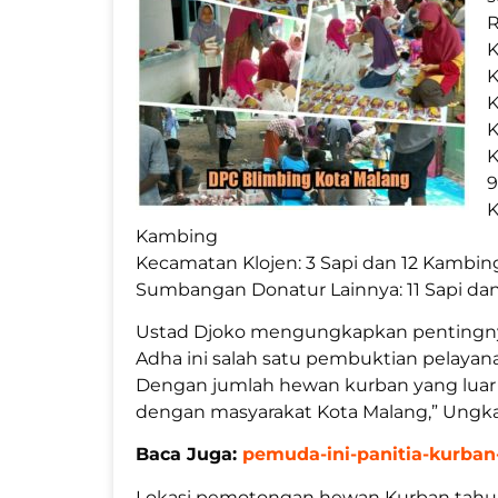
R
K
K
K
9
K
Kambing
Kecamatan Klojen: 3 Sapi dan 12 Kambin
Sumbangan Donatur Lainnya: 11 Sapi da
Ustad Djoko mengungkapkan pentingnya
Adha ini salah satu pembuktian pelaya
Dengan jumlah hewan kurban yang luar b
dengan masyarakat Kota Malang,” Ungka
Baca Juga:
pemuda-ini-panitia-kurban
Lokasi pemotongan hewan Kurban tahun 2