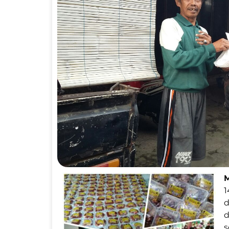
M
1
d
d
s