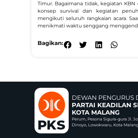
Timur. Bagaimana tidak, kegiatan KBN
konsep survival dan kegiatan penu
mengikuti seluruh rangkaian acara
. Sa
menikmati waktu senggang menggend
Bagikan:
DEWAN PENGURUS 
PARTAI KEADILAN 
KOTA MALANG
Perum, Pesona Sigura-gura Jl. Jo
Dinoyo, Lowokwaru, Kota Malang