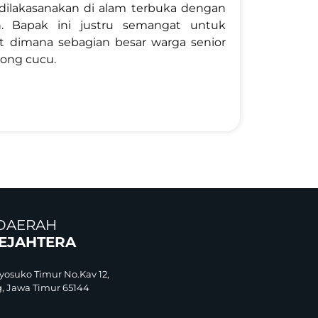
 dilakasanakan di alam terbuka dengan
h. Bapak ini justru semangat untuk
at dimana sebagian besar warga senior
ong cucu.
DAERAH
SEJAHTERA
yosuko Timur No.Kav 12,
, Jawa Timur 65144