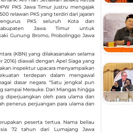
PW PKS Jawa Timur justru mengajak
.500 relawan PKS yang terdiri dari jajaran
Pengurus PKS seluruh Kota dan
Kabupaten Jawa Timur untuk
kaki Gunung Bromo, Probolinggo Jawa
ntara (KBN) yang dilakasanakan selama
er 2016) diawali dengan Apel Siaga yang
upakan inspektur upacara menyampaikan
ekuatan terdepan dalam mengawal
agai dasar negara. “Satu jengkal pun
ang sampai Merauke. Dari Miangas hinģga
ang diperjuangkan oleh para ulama dan
lah penerus perjuangan para ulama dan
erupakan peserta tertua. Nama beliau
usia 72 tahun dari Lumajang Jawa