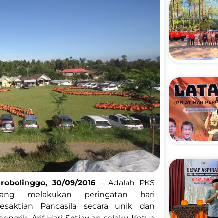
robolinggo, 30/09/2016
– Adalah PKS
yang melakukan peringatan hari
esaktian Pancasila secara unik dan
enarik. Arif Hari Setiawan selaku Ketua