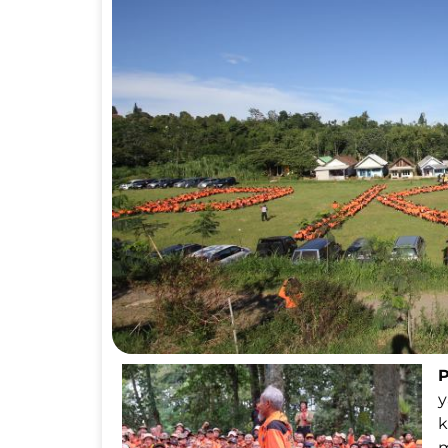
P
k
m