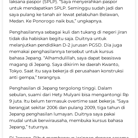
laksana paspor (SPLP). “Saya menyerahkan paspor
untuk mendapatkan SPLP. Seminggu sudah jadi dan
saya pulang ke tanah air lewat pelabuhan Belawan,
Medan. Ke Ponorogo naik bus,” ungkapnya.
Penghasilannya sebagai kuli dan tukang di negeri jiran
tidak dia habiskan begitu saja. Duitnya untuk
melanjutkan pendidikan D-2 jurusan PGSD. Dia juga
memakai penghasilannya tersebut untuk kursus
bahasa Jepang. “Alhamdulillah, saya dapat beasiswa
magang di Jepang. Saya dikirim ke daerah Kwanto,
Tokyo. Saat itu saya bekerja di perusahaan konstruksi
anti gempa,” terangnya.
Penghasilan di Jepang tergolong tinggi. Dalam
sebulan, suami dari Hety Mulyani bisa mengantongi Rp
9 juta. Itu belum termasuk overtime saat bekerja. “Saya
berangjat sekitar 2006 dan pulang 2009, tiga tahun di
Jepang penghasilan lumayan. Duitnya saya pakai
mudal untuk berwirausaha, membuka kursus bahasa
Jepang,” tuturnya.
Di Jepang, Ribut membangun jaringan dengan sesama