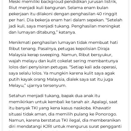
Meski memiliki backgroud pendidikan jurusan listrik,
Riut menjadi kuli bangunan. Selama enam bulan
pekerjaan itu dilakoni dengan penghasilan 40 ringgit
per hari. Dia bekerja enam hari dalam sepekan. “Setelah
jadi kuli, saya menjadi tukang. Penghasilan meningkat
dan lumayan ditabung,” katanya.
Menikmati penghasilan lumayan tidak membuat hati
Ribut tenang. Pasalnya, petugas kepolisian Diraja
Malaysia kerap sweeping. Namun, Ribut bersyukur,
wajah melayu dan kulit cokelat sering membantunya
lolos dari penyisiran petugas. “Setiap kali ada operasi,
saya selalu lolos. Ya mungkin karena kulit saya agak
putih kayak orang Malaysia, dialek saya sat itu juga
Melayu,” ujarnya tersenyum.
Setahun menjadi tukang, bapak dua anak itu
memikirkan untuk kembali ke tanah air. Apalagi, saat
itu banyak TKI yang kena kasus naskoba. Khawatir
situasi tidak aman, dia memilih pulang ke Ponorogo.
Namun, karena berstatus TKI ilegal, dia memberanikan
diri mendatangi KJRI untuk mengurus surat pengganti