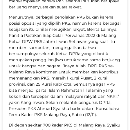
menyampaikan bahwa PKS selama ini sudah berupaya
berjuang menyuarakan suara rakyat.
Menurutnya, berbagai penolakan PKS bukan karena
posisi oposisi yang dipilih PKS, namun karena berbagai
kebijakan itu dinilai merugikan rakyat. Berita Lainnya:
Panitia Pastikan Siap Gelar Porwanas 2022 di Malang
Ketua DPW PKS Jatim Irwan Setiawan yang saat itu
memberi sambutan, mengingatkan bahwa
berkumpulnya seluruh Ketua DPRa yang dilantik
merupakan panggilan jiwa untuk sama-sama berjuang
untuk bangsa dan negara. “Insya Allah, DPD PKS se-
Malang Raya komitmen untuk memberikan kontribusi
memenangkan PKS, meraih 1 kursi Pusat, 2 kursi
provinsi, dan 25 Kursi Kab/kota. Semuanya agar PKS
bisa menjadi partai Islam Rahmatan lil alamin yang
kokoh dan terdepan dalam melayani rakyat dan NKRI,”
yakin Kang Irwan. Selain melantik pengurus DPRa,
Presiden PKS Ahmad Syaikhu hadir dalam Konsolidasi
Temu Kader PKS Malang Raya, Sabtu (12/11).
Di depan sekitar 700 kader PKS di Malang Raya, Syaiku